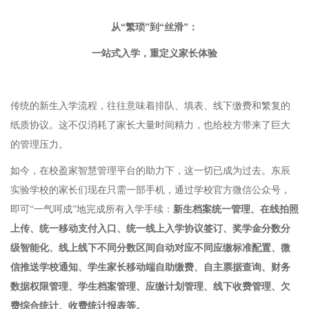
从
“繁琐”到“丝滑”：
⼀站式⼊学，重定义家⻓体验
传统的新⽣⼊学流程，往往意味着排队、填表、线下缴费和繁复的
纸质协议。这不仅消耗了家⻓⼤量时间精⼒，也给校⽅带来了巨⼤
的管理压⼒。
如今，在校盈家智慧管理平台的助⼒下，这⼀切已成为过去。东⾠
实验学校的家⻓们现在只需⼀部⼿机，通过学校官⽅微信公众号，
即可
“⼀⽓呵成”地完成所有⼊学⼿续：
新生档案统一管理、在线拍照
上传、统一移动支付入口、统一线上入学协议签订、奖学金分数分
级智能化、线上线下不同分数区间自动对应不同应缴标准配置、微
信推送学校通知、学生家长移动端自助缴费、自主票据查询、财务
数据权限管理、学生档案管理、应缴计划管理、线下收费管理、欠
费综合统计、收费统计报表等。