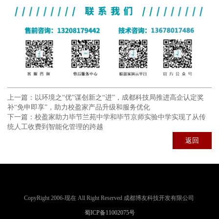
上一篇：
以环境之“优”谋创新之“进”，成都科技局推进高企认定奖
补“免申即享”，助力校盈家产品升级和服务优化
下一篇：
校盈家助力毕节兰苑中学和毕节京师实验中学实现了从传
统人工收费到智能化管理的跨越
返回
CopyRight 2006-现在 All Right Reserved 成都博友科技开发有限公司
蜀ICP备11002075号