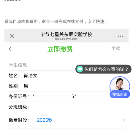
系统⾃动核算费⽤，家⻓⼀键完成在线⽀付，安全快捷。
你们是怎么收费的呢？
现在有优惠活动么？