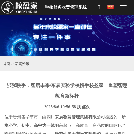
学校财务收费管理系统
>
首页
新闻资讯
强强联⼿，智启未来/东⾠实验学校携⼿校盈家，重塑智慧
教育新标杆
2025/8/6 10:56:58 浏览
次
位于贵州省毕节市，由
四川东辰教育管理集团有限公司
控股的一所
集小学、初中、高中为一体
的高起点、高质量、高品位的国际化全
寄宿制现代化民办学校
——
毕节七星关东辰实验学校
，学校办学以