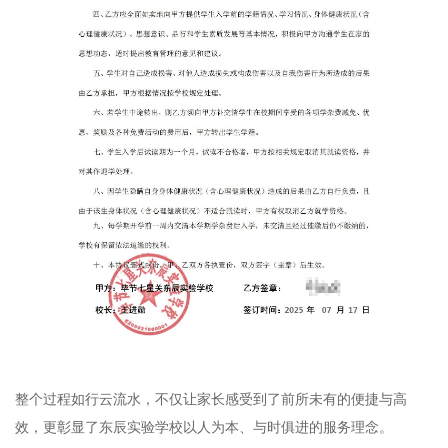
整个过程如⾏云流⽔，不仅让家⻓感受到了前所未有的便捷与⾼
效，更彰显了东⾠实验学校以⼈为本、与时俱进的服务理念。