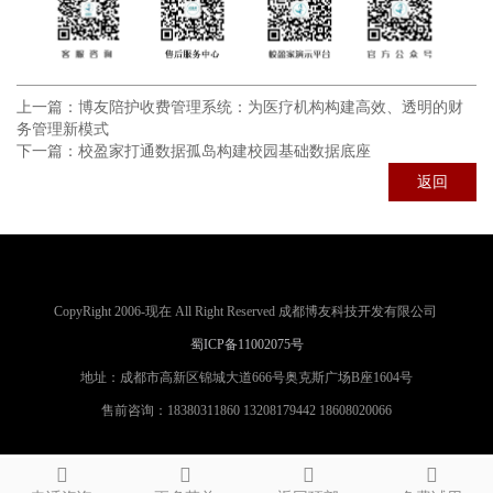
上一篇：
博友陪护收费管理系统：为医疗机构构建高效、透明的财
务管理新模式
下一篇：
校盈家打通数据孤岛构建校园基础数据底座
返回
CopyRight 2006-现在 All Right Reserved 成都博友科技开发有限公司
蜀ICP备11002075号
地址：成都市高新区锦城大道666号奥克斯广场B座1604号
售前咨询：18380311860 13208179442 18608020066