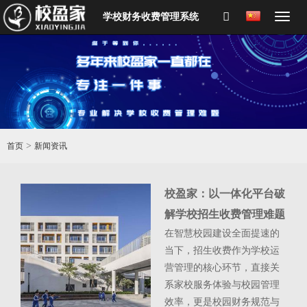
学校财务收费管理系统
>
首页
新闻资讯
赋能
校盈家：以一体化平台破
开启
解学校招生收费管理难题
在智慧校园建设全面提速的
时代
当下，招生收费作为学校运
的浪
营管理的核心环节，直接关
锁机
系家校服务体验与校园管理
务管
效率，更是校园财务规范与
收费