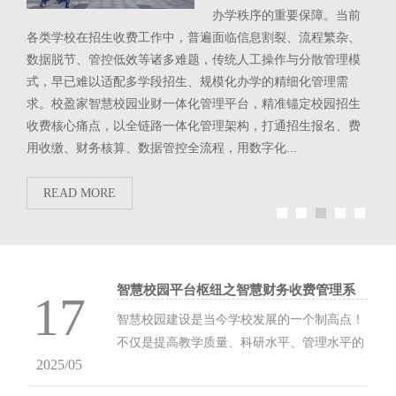
办学秩序的重要保障。当前
面临
各类学校在招生收费工作中，普遍面临信息割裂、流程繁杂、
繁杂
高等
数据脱节、管控低效等诸多难题，传统人工操作与分散管理模
的信
分支
式，早已难以适配多学段招生、规模化办学的精细化管理需
校园
台以集
求。校盈家智慧校园业财一体化管理平台，精准锚定校园招生
字化
.
收费核心痛点，以全链路一体化管理架构，打通招生报名、费
缴费
用收缴、财务核算、数据管控全流程，用数字化...
细化
READ MORE
R
智慧校园平台枢纽之智慧财务收费管理系
17
统
智慧校园建设是当今学校发展的一个制高点！
不仅是提高教学质量、科研水平、管理水平的
2025/05
有效手段， 也是高素质人才培养观念和教育教
学理念的一场深刻变革和创新。 智慧校...