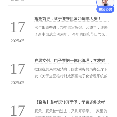
长带来了无限的便利。 这种模式也得到了学校
及家长的一致好评。 ...
砥砺前行，终于迎来祖国70周年大庆！
17
70年砥砺奋进，70年谱写辉煌。2019年，迎来
了新中国成立70周年。 今年的国庆节日气氛，
2025/05
格外的浓郁。 节前一周时间里，我们的小伙伴
们一直马不停蹄...
在线支付、电子票据一体化管理，学校财
17
务收费好帮手！
据国税总局网站消息，国家税务总局办公厅下
发《关于全面推行财政票据电子化管理系统的
2025/05
通知》。 通知要求，根据财政部办公厅要求，
2018年1月1日起在国税系统全面开展财政票据
电子化改革 全面实施财政票据电子化管理，启
【聚焦】花样玩转开学季，学费还能这样
用机打财政票据，...
17
交？
夏天、夏天悄悄过去，又到开学季。 家里的