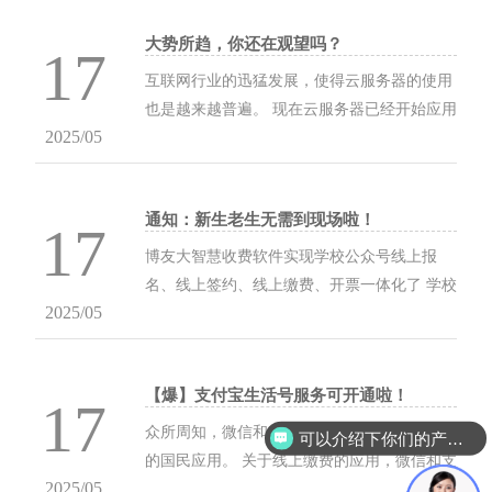
大势所趋，你还在观望吗？
17
互联网行业的迅猛发展，使得云服务器的使用
也是越来越普遍。 现在云服务器已经开始应用
2025/05
到工作生产和生活的各个行业。 在软件行业难
以避免谈及到数据安全存储的问题，而每每我
们谈及服务器时，大多数...
通知：新生老生无需到现场啦！
17
博友大智慧收费软件实现学校公众号线上报
名、线上签约、线上缴费、开票一体化了 学校
2025/05
收费管理一直是学校管理的重要环节，是财务
管理工作的重中之重， 在信息化发展的...
【爆】支付宝生活号服务可开通啦！
17
众所周知，微信和支付宝已经成为了不折不扣
可以介绍下你们的产品么？
的国民应用。 关于线上缴费的应用，微信和支
2025/05
付宝支付方式在实际运营过程中，为学校及家