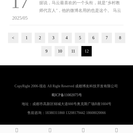
17
据说，马云最喜欢的一个头衔，就是“乡村教
师代言人”，他的微博名用的也是这个。 马云
2025/05
公益基金会自成立以来,重点关注教育发展领
域，尤其是作为中国教育重要组成部分的乡村
教育。 在马云看来，“乡村是...
<
1
2
3
4
5
6
7
8
9
10
11
12
CopyRight 2006-现在 All Right Reserved 成都博友科技开发有限公司
蜀ICP备11002075号
地址：成都市高新区锦城大道666号奥克斯广场B座1604号
售前咨询：18380311860 13208179442 18608020066