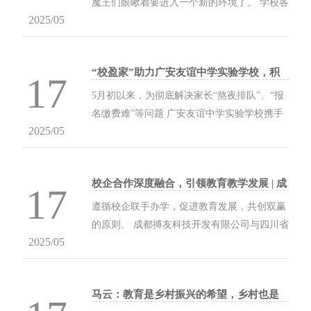
魔王们眼瞅着要进入一个新的环境了。 学校各
2025/05
部门相关人员都积极配合，使出浑身解数，紧
张备战迎接新生，做好招生注册及收费工作。
...
“校盈家”助力广安友谊中学实验学校，积
17
极推动财务信息化、数字化、智慧化，实
5月初以来，为彻底解决家长“熬夜排队”、“报
现线上报名缴费、线下票据管理
名缴费难”等问题 广安友谊中学实验学校携手
2025/05
博友科技，结合学校自身实际问题 积极开拓创
新了“线上+线下”报名缴费新模式。推出了高
效便捷的网上报名缴费公众平台。 ...
校企合作深度融合，引领教育教学发展 | 成
17
都博友科技开发公司与兴华教育集团签订
遵循校企联手办学，促进教育发展，共创双赢
合作协议
的原则。 成都搏友科技开发有限公司与四川省
2025/05
兴华教育集团，经过友好协商 8月8日上午，在
集团6楼会议室正式举行校企合作签约仪式。
博友公司董事长肖岗与集团董事长向元钧在...
马云：教育是乡村振兴的希望，乡村也是
中国教育的最大突破口